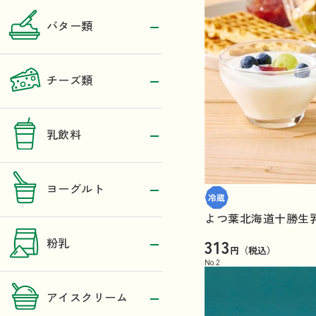
バター類
チーズ類
乳飲料
ヨーグルト
よつ葉北海道十勝生乳
313
粉乳
円（税込）
No.
2
アイスクリーム