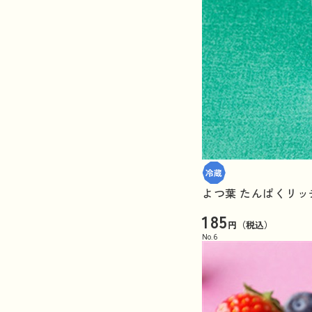
よつ葉 たんぱくリッ
185
円（税込）
No.
6