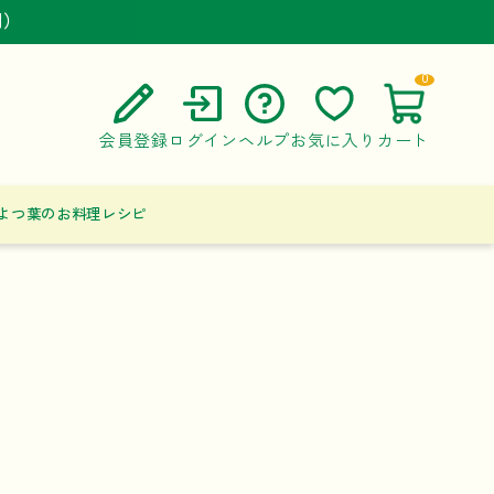
円）
円）
円）
0
会員登録
ログイン
ヘルプ
お気に入り
カート
ご利用ガイド
よつ葉のお料理レシピ
よくある質問
お問い合わせ