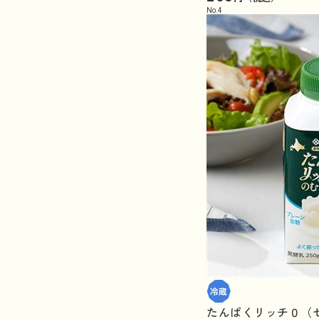
No.
4
たんぱくリッチ０（