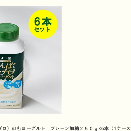
ゼロ）のむヨーグルト プレーン加糖２５０ｇ×6本（1ケー