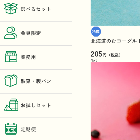
選べるセット
会員限定
北海道のむヨーグル
205
円（税込）
業務用
No.
3
製菓・製パン
お試しセット
定期便