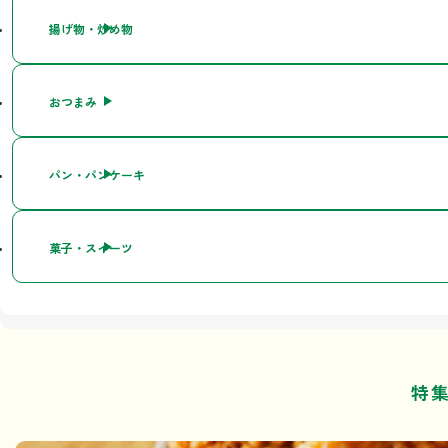
揚げ物・炒め物
おつまみ
パン・パンケーキ
菓子・スイーツ
特