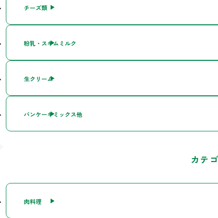
チーズ類
粉乳・スキムミルク
生クリーム
パンケーキミックス他
カテ
肉料理