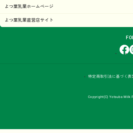
よつ葉乳業ホームページ
よつ葉乳業直営店サイト
FO
Facebook
In
特定商取引法に基づく表
Copyright(C) Yotsuba Milk P