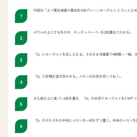
今回は「よつ葉北海道十勝生乳100プレーンヨーグルト とろっとな
ボウルの上にざるをのせ、キッチンペーパーを2枚重ねてのせる。
「2」にヨーグルトを流し入れる。そのまま冷蔵庫で4時間～一晩、
「3」に砂糖を混ぜ合わせる。メロンの水気を切っておく。
まな板の上に食パン2枚を置き、「4」の水切りヨーグルトを1/4ず
「5」のそれぞれの中央にメロンを一切れずつ置く。中央のメロンを