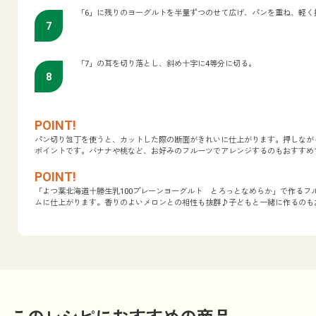
「6」に残りのヨーグルトを半量ずつのせて広げ、パンを重ね、軽く
「7」の耳を切り落とし、斜め十字に4等分に切る。
パン切り包丁を使うと、カットした際の断面がきれいに仕上がります。押しなが
ポイントです。バナナや桃など、お好みのフルーツでアレンジするのもおすすめ
「よつ葉北海道十勝生乳100プレーンヨーグルト とろっとなめらか」で作る
ムに仕上がります。香りのよいメロンとの相性も抜群♪子どもと一緒に作るのも