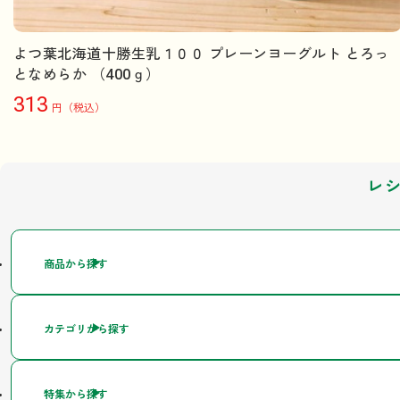
よつ葉北海道十勝生乳１００ プレーンヨーグルト とろっ
となめらか （400ｇ）
313
円（税込）
レ
商品から探す
カテゴリから探す
特集から探す