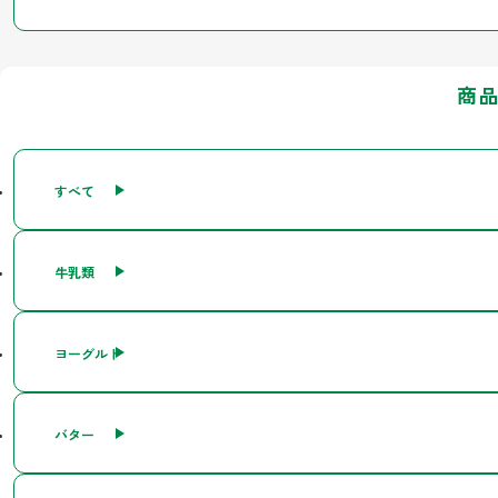
商
すべて
牛乳類
ヨーグルト
バター