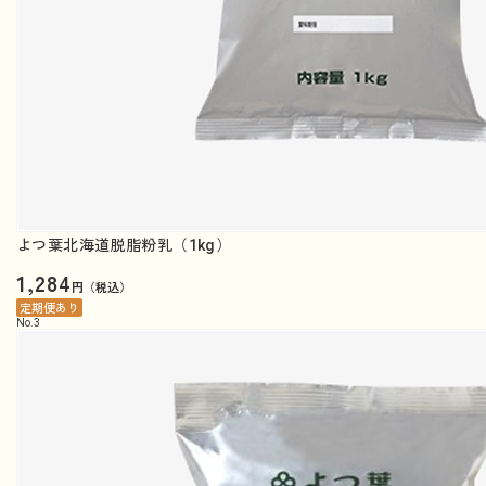
よつ葉北海道脱脂粉乳（1kg）
1,284
円（税込）
定期便あり
No.
3