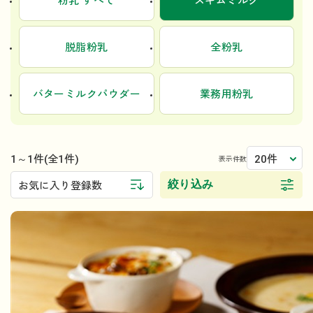
粉乳 すべて
スキムミルク
脱脂粉乳
全粉乳
バターミルクパウダー
業務用粉乳
1～1件
20件
(全1件)
表示件数
絞り込み
お気に入り登録数