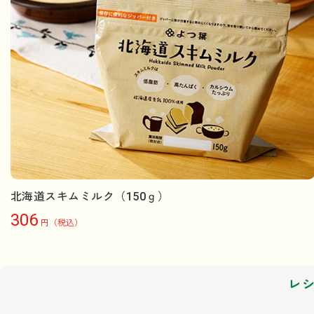
北海道スキムミルク（150ｇ）
306
円（税込）
レ