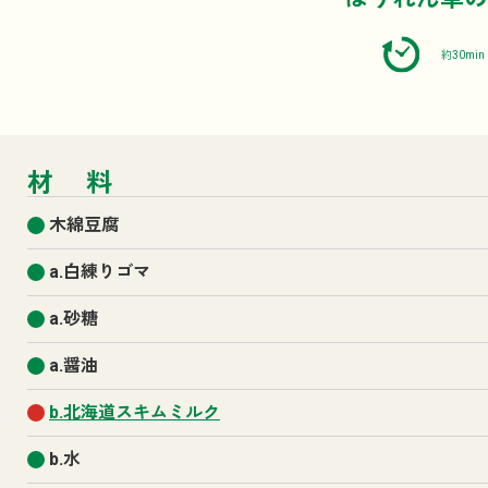
約30min
材料
木綿豆腐
a.白練りゴマ
a.砂糖
a.醤油
b.北海道スキムミルク
b.水