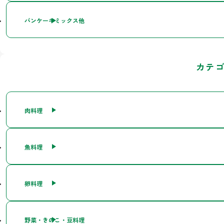
パンケーキミックス他
カテ
肉料理
魚料理
卵料理
野菜・きのこ・豆料理