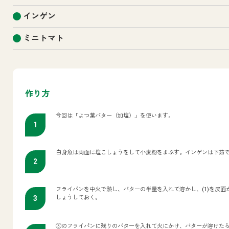
インゲン
ミニトマト
作り方
今回は「よつ葉バター（加塩）」を使います。
白身魚は両面に塩こしょうをして小麦粉をまぶす。インゲンは下茹
フライパンを中火で熱し、バターの半量を入れて溶かし、(1)を皮
しょうしておく。
③のフライパンに残りのバターを入れて火にかけ、バターが溶けた