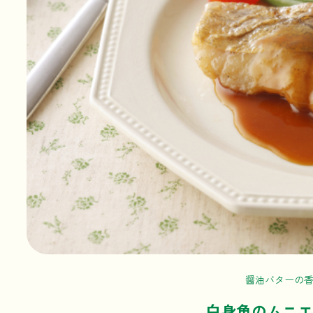
醤油バターの
白身魚のムニエ