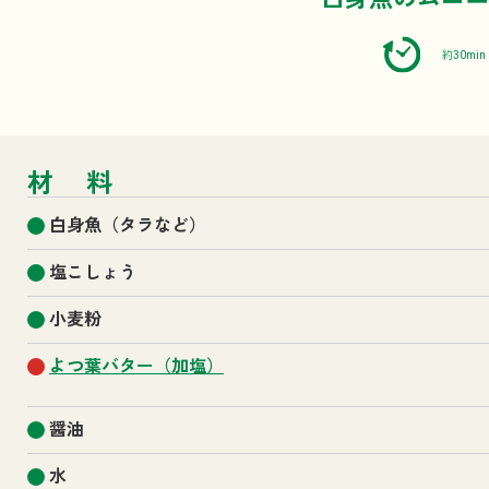
約30min
材料
白身魚（タラなど）
塩こしょう
小麦粉
よつ葉バター（加塩）
醤油
水