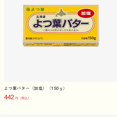
よつ葉バター（加塩）（150ｇ）
442
円（税込）