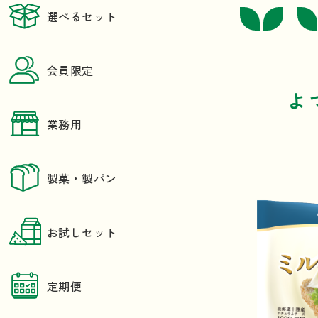
選べるセット
会員限定
よ
業務用
製菓・製パン
お試しセット
定期便