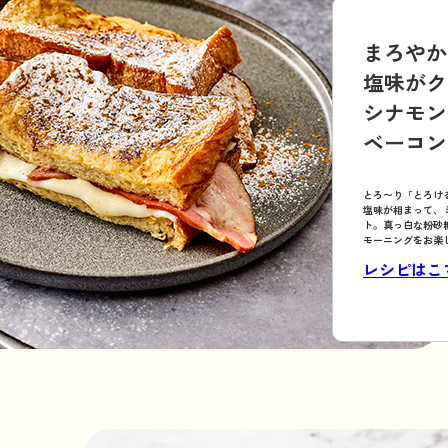
まろやか
塩味がク
シナモン
ベーコン
とろ〜り「とろけ
塩味が相まって、
ト。真っ白な粉砂
モーニングをお楽
レシピはこ