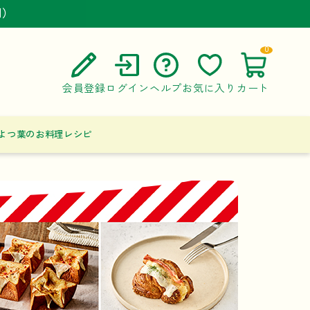
円）
円）
円）
0
会員登録
ログイン
ヘルプ
お気に入り
カート
ご利用ガイド
よつ葉のお料理レシピ
よくある質問
お問い合わせ