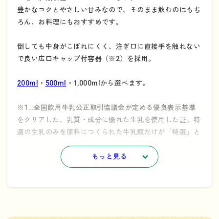
豊かなコクとやさしい甘みなので、そのまま飲むのはもち
ろん、お料理にもおすすめです。
倒しても中身がこぼれにくく、注ぎ口に直接手を触れない
で良い広口キャップ付容器（※2）を採用。
200ml
・
500ml
・1,000mlから選べます。
※1…全国飲用牛乳公正取引協議会が定める優良表示基準
をクリアした、乳質・成分に優れた生乳を使用した証。特
選の生乳のみを原料につくられた牛乳類だけが「特選」と
表示できます。
もっと見る
※2…キャップ付き容器の解体方法についてはこちらをご
参照ください。
→
「持続可能なリサイクルのために」