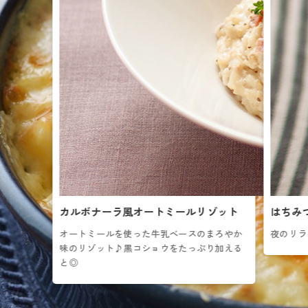
カルボナーラ風オートミールリゾット
はちみ
オートミールを使った牛乳ベースのまろやか
夜のリラ
味のリゾット♪黒コショウをたっぷり加える
と◎