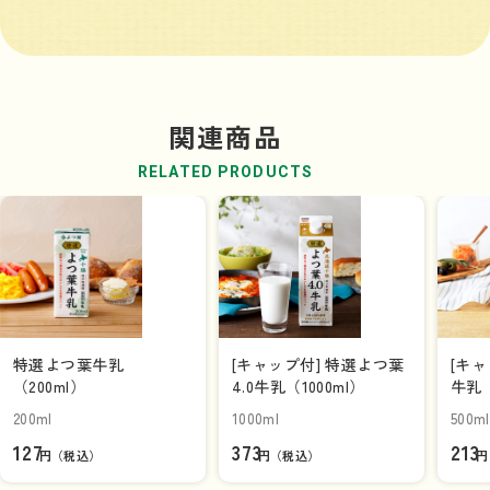
関連商品
RELATED PRODUCTS
特選よつ葉牛乳
[キャップ付] 特選よつ葉
[キ
（200ml）
4.0牛乳（1000ml）
牛乳（
200ml
1000ml
500ml
127
373
213
円（税込）
円（税込）
円