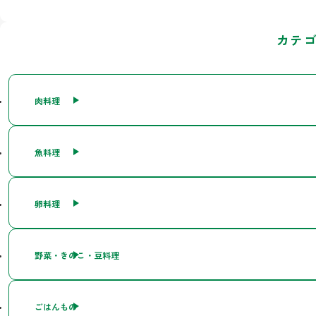
カテ
肉料理
魚料理
卵料理
野菜・きのこ・豆料理
ごはんもの