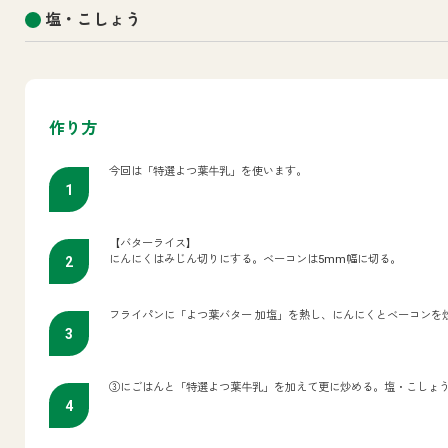
塩・こしょう
作り方
今回は「特選よつ葉牛乳」を使います。
【バターライス】
にんにくはみじん切りにする。ベーコンは5mm幅に切る。
フライパンに「よつ葉バター 加塩」を熱し、にんにくとベーコンを
③にごはんと「特選よつ葉牛乳」を加えて更に炒める。塩・こしょ