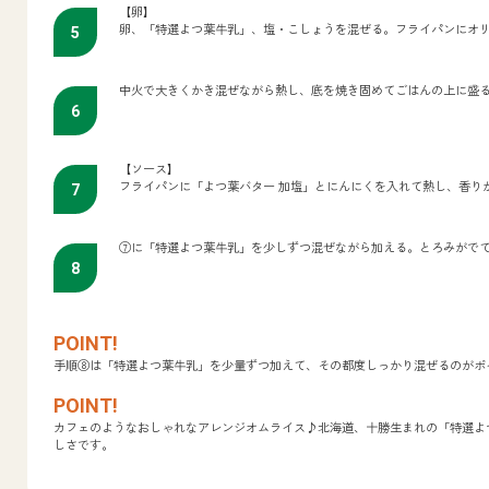
【卵】
卵、「特選よつ葉牛乳」、塩・こしょうを混ぜる。フライパンにオ
中火で大きくかき混ぜながら熱し、底を焼き固めてごはんの上に盛
【ソース】
フライパンに「よつ葉バター 加塩」とにんにくを入れて熱し、香り
⑦に「特選よつ葉牛乳」を少しずつ混ぜながら加える。とろみがで
手順⑧は「特選よつ葉牛乳」を少量ずつ加えて、その都度しっかり混ぜるのがポ
カフェのようなおしゃれなアレンジオムライス♪北海道、十勝生まれの「特選よ
しさです。