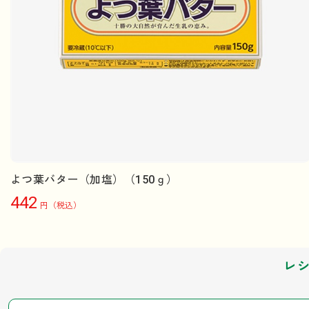
よつ葉バター（加塩）（150ｇ）
442
円（税込）
レ