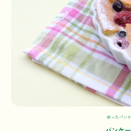
余ったパン
パンケー