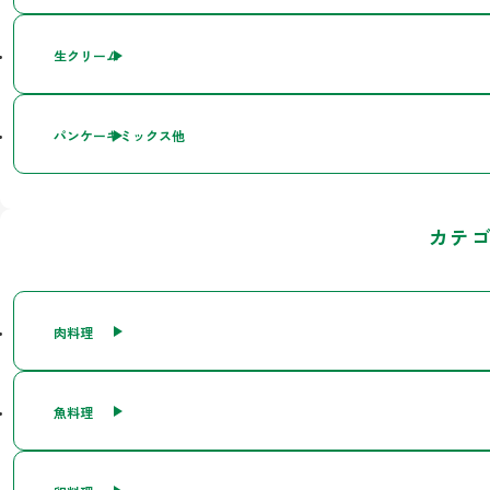
生クリーム
パンケーキミックス他
カテ
肉料理
魚料理