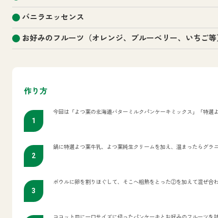
バニラエッセンス
お好みのフルーツ（オレンジ、ブルーベリー、いちご等
作り方
今回は「よつ葉の北海道バターミルクパンケーキミックス」「特選
鍋に特選よつ葉牛乳、よつ葉純生クリームを加え、温まったらグラ
ボウルに卵を割りほぐして、そこへ粗熱をとった②を加えて混ぜ合
ココット皿に一口サイズに切ったパンケーキとお好みのフルーツを