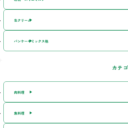
生クリーム
パンケーキミックス他
カテ
肉料理
魚料理