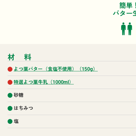
簡単
バター
材料
よつ葉バター（食塩不使用）（150g）
特選よつ葉牛乳（1000ml）
砂糖
はちみつ
塩