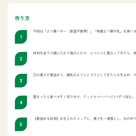
作り方
今回は「よつ葉バター（食塩不使用）」「特選よつ葉牛乳」を使い
材料を全て小鍋に入れて強火にかけ、ふつふつと煮立ってきたら、
②の煮汁が煮詰まり、練乳のようにとろりとしてきたら火を止め、
固まったら食べやすく切り分け、ワックスペーパーに1つずつ包む。
【煮詰める目安】水を入れたコップに、煮汁を一滴落とし、水の中