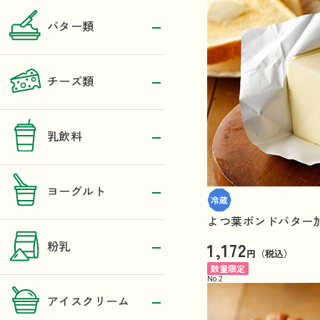
バター類
チーズ類
乳飲料
ヨーグルト
よつ葉ポンドバター加塩
1,172
粉乳
円（税込）
数量限定
No.
2
アイスクリーム