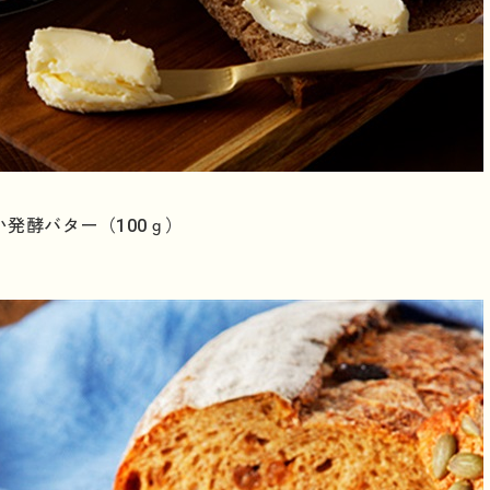
発酵バター（100ｇ）