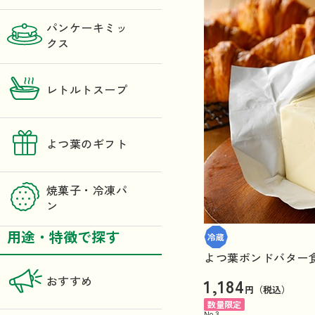
パンケーキミッ
クス
レトルトスープ
よつ葉のギフト
焼菓子・冷凍パ
ン
用途・特徴で探す
よつ葉ポンドバター食塩
1,184
おすすめ
円（税込）
数量限定
No.
3