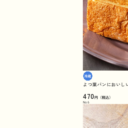
よつ葉パンにおいしい
470
円（税込）
No.
6