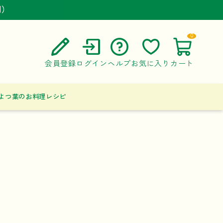
円）
円）
円）
0
会員登録
ログイン
ヘルプ
お気に入り
カート
ご利用ガイド
よつ葉のお料理レシピ
よくある質問
お問い合わせ