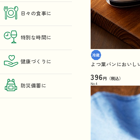
日々の食事に
特別な時間に
健康づくりに
よつ葉パンにおいしい
396
円（税込）
No.
4
防災備蓄に