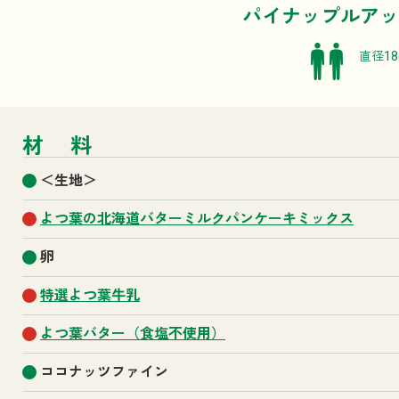
パイナップルアッ
直径1
材料
＜生地＞
よつ葉の北海道バターミルクパンケーキミックス
卵
特選よつ葉牛乳
よつ葉バター（食塩不使用）
ココナッツファイン