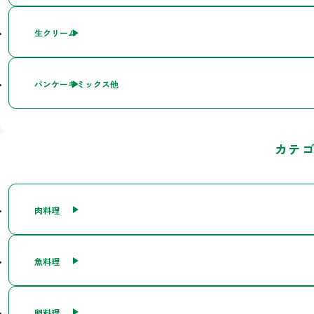
生クリーム
パンケーキミックス他
カテ
肉料理
魚料理
卵料理