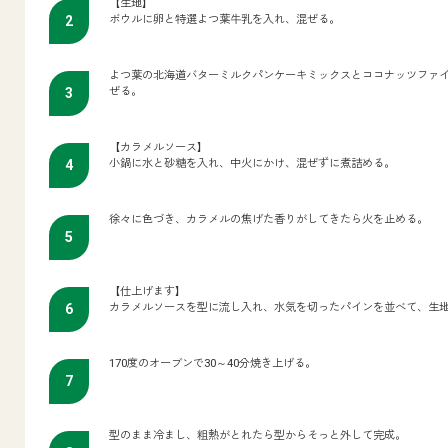
【生地】
ボウルに卵と特選よつ葉牛乳を入れ、混ぜる。
よつ葉の北海道バターミルクパンケーキミックスとココナッツファ
ぜる。
【カラメルソース】
小鍋に水と砂糖を入れ、中火にかけ、混ぜずに煮詰める。
徐々に色づき、カラメルの焦げた香りがしてきたら火を止める。
【仕上げます】
カラメルソースを型に流し入れ、水気を切ったパインを並べて、生
170度のオーブンで30～40分焼き上げる。
型のまま冷まし、粗熱がとれたら型からそっと外して完成。