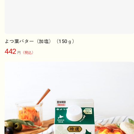
よつ葉バター（加塩）（150ｇ）
442
円（税込）