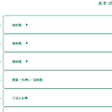
カテ
肉料理
魚料理
卵料理
野菜・きのこ・豆料理
ごはんもの