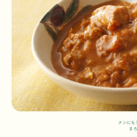
ナンにも
ま