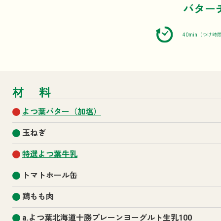
バター
40min（つけ時
材料
よつ葉バター（加塩）
玉ねぎ
特選よつ葉牛乳
トマトホール缶
鶏もも肉
a.よつ葉北海道十勝プレーンヨーグルト生乳100