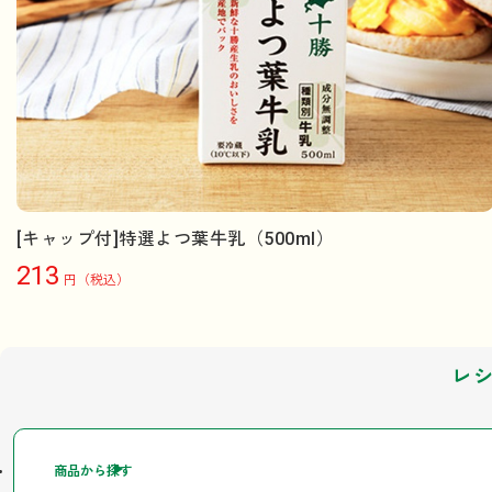
[キャップ付]特選よつ葉牛乳（500ml）
213
円（税込）
レ
商品から探す