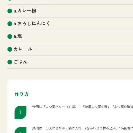
a.カレー粉
a.おろしにんにく
a.塩
カレールー
ごはん
作り方
今回は「よつ葉バター（加塩）」「特選よつ葉牛乳」「よつ葉北海道
鶏肉は一口大に切りポリ袋に入れ、aをあわせて揉み込み、1時間程