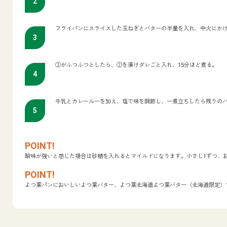
フライパンにスライスした玉ねぎとバターの半量を入れ、中火にか
③がふつふつとしたら、②を漬けダレごと入れ、15分ほど煮る。
牛乳とカレールーを加え、塩で味を調節し、一煮立ちしたら残りの
酸味が強いと感じた場合は砂糖を入れるとマイルドになります。小さじ1ずつ、
よつ葉パンにおいしいよつ葉バター、よつ葉北海道よつ葉バター（北海道限定）