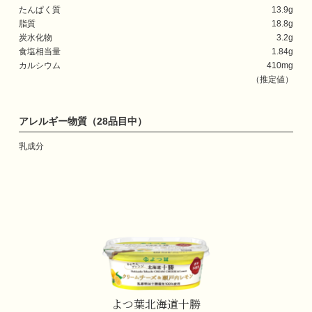
たんぱく質
13.9g
脂質
18.8g
炭水化物
3.2g
食塩相当量
1.84g
カルシウム
410mg
（推定値）
アレルギー物質（28品目中）
乳成分
よつ葉北海道十勝