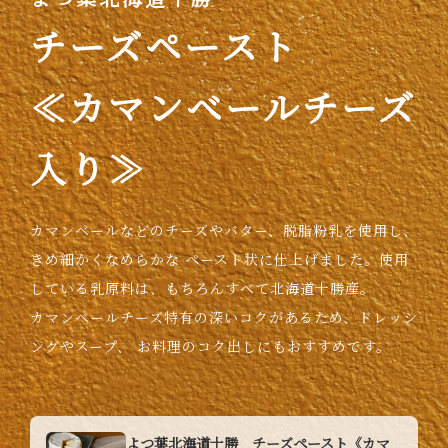
チーズペースト
≪カマンベールチーズ
入り≫
カマンベールなどのチーズやバター、脱脂粉乳を使用し、
きめ細かくなめらかな
ペースト状に仕上げました。使用
している乳原料は、
もちろんすべて北海道十勝産。
カマンベールチーズ特有の深いコクがあるため、ドレッシ
ングやスープ、
お料理のコク出しにもおすすめです。
よつ葉北海道十勝 チーズペースト《カマ