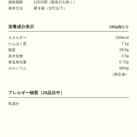
賞味期限
120日間（製造日を除く）
保存方法
要冷蔵（10℃以下）
栄養成分表示
100g当たり
エネルギー
294kcal
たんぱく質
7.1g
脂質
28.0g
炭水化物
3.5g
食塩相当量
0.72g
カルシウム
69mg
（推定値）
アレルギー物質（28品目中）
乳成分