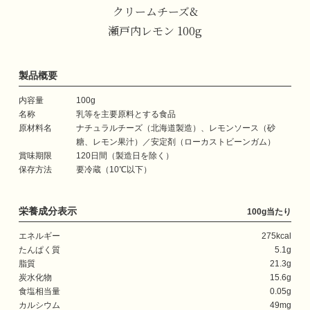
クリームチーズ&
瀬戸内レモン 100g
製品概要
内容量
100g
名称
乳等を主要原料とする食品
原材料名
ナチュラルチーズ（北海道製造）、レモンソース（砂
糖、レモン果汁）／安定剤（ローカストビーンガム）
賞味期限
120日間（製造日を除く）
保存方法
要冷蔵（10℃以下）
栄養成分表示
100g当たり
エネルギー
275kcal
たんぱく質
5.1g
脂質
21.3g
炭水化物
15.6g
食塩相当量
0.05g
カルシウム
49mg