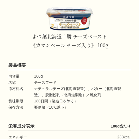
よつ葉北海道十勝
チーズペースト
《カマンベール
チーズ入り》 100g
製品概要
内容量
100g
名称
チーズフード
原材料名
ナチュラルチーズ(北海道製造）、
バター（北海道製
造）、脱脂粉乳
（北海道製造）／乳化剤
賞味期限
180日間（製造日を除く）
保存方法
要冷蔵（10℃以下）
栄養成分表示
100g当たり
エネルギー
238kcal