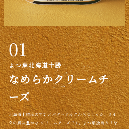
01
よつ葉北海道十勝
なめらかクリームチ
ーズ
北海道十勝産の生乳とバターミルクからつくった、ミル
クの風味豊かな
クリームチーズです。よつ葉独自の「な