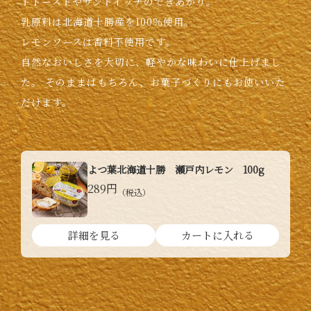
トトーストやサンドイッチのできあがり。
乳原料は北海道十勝産を100％使用。
レモンソースは香料不使用です。
自然なおいしさを大切に、軽やかな味わいに仕上げまし
た。
そのままはもちろん、お菓子づくりにもお使いいた
だけます。
よつ葉北海道十勝 瀬戸内レモン 100g
289円
（税込）
詳細を見る
カートに入れる