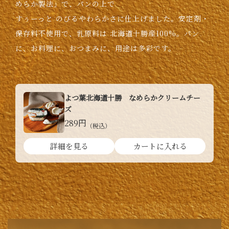
めらか製法」で、パンの上で
すぅーっと
のびるやわらかさに仕上げました。安定剤・
保存料不使用で、乳原料は
北海道十勝産100%。パン
に、お料理に、おつまみに、用途は多彩です。
よつ葉北海道十勝 なめらかクリームチー
ズ
289円
（税込）
詳細を見る
カートに入れる