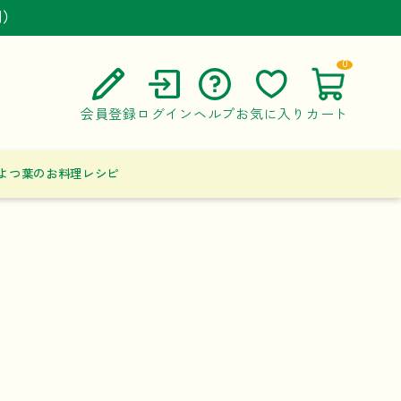
円）
円）
円）
0
会員登録
ログイン
ヘルプ
お気に入り
カート
ご利用ガイド
よつ葉のお料理レシピ
よくある質問
お問い合わせ