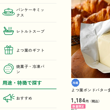
パンケーキミッ
クス
レトルトスープ
よつ葉のギフト
焼菓子・冷凍パ
ン
用途・特徴で探す
よつ葉ポンドバター食塩
1,184
おすすめ
円（税込）
数量限定
No.
3