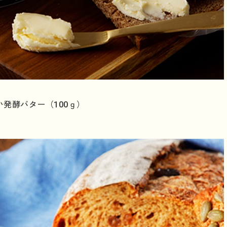
発酵バター（100ｇ）