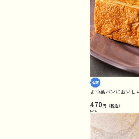
よつ葉パンにおいしい
470
円（税込）
No.
6