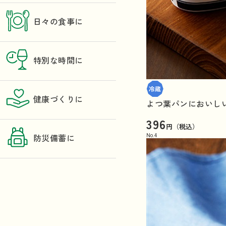
日々の食事に
特別な時間に
健康づくりに
よつ葉パンにおいしい
396
円（税込）
No.
4
防災備蓄に