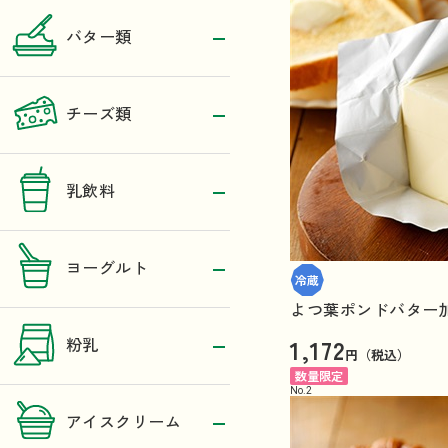
バター類
チーズ類
乳飲料
ヨーグルト
よつ葉ポンドバター加塩
1,172
粉乳
円（税込）
数量限定
No.
2
アイスクリーム