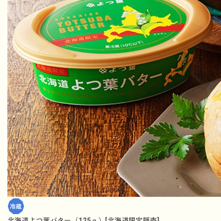
北海道よつ葉バター（125ｇ）[北海道限定販売]