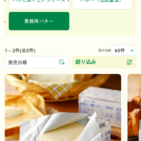
パンにおいしいシリーズ
バター（伝統製法）
業務用バター
1～2件
60件
(全2件)
表示件数
絞り込み
発売日順