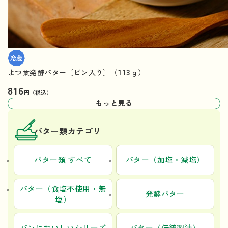
よつ葉発酵バター〔ビン入り〕（113ｇ）
816
円（税込）
もっと見る
バター類カテゴリ
バター類 すべて
バター（加塩・減塩）
バター（食塩不使用・無
発酵バター
塩）