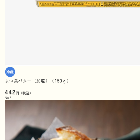
よつ葉バター（加塩）（150ｇ）
442
円（税込）
No.
8