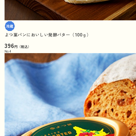
よつ葉パンにおいしい発酵バター（100ｇ）
396
円（税込）
No.
4