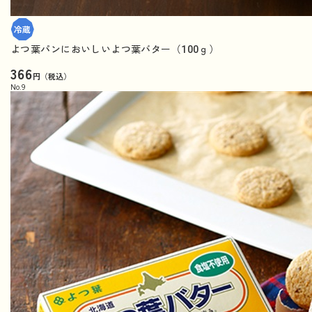
よつ葉パンにおいしいよつ葉バター（100ｇ）
366
円（税込）
No.
9