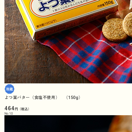
よつ葉バター（食塩不使用） （150g）
464
円（税込）
No.
10