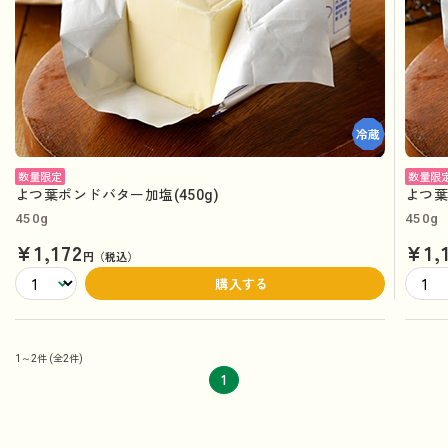
数量限定
数量限
よつ葉ポンドバター加塩(450g)
よつ葉
450g
450g
¥1,172
¥1,
円（税込）
購入する
1～2件
(全2件)
1