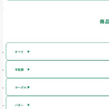
商
すべて
牛乳類
ヨーグルト
バター