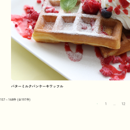
バターミルクパンケーキワッフル
157～168件
(全197件)
1
…
12