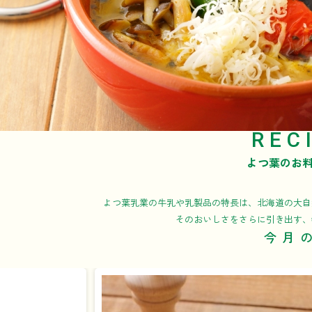
REC
よつ葉のお
よつ葉乳業の牛乳や乳製品の特長は、北海道の大自
そのおいしさをさらに引き出す、
今月