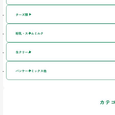
チーズ類
粉乳・スキムミルク
生クリーム
パンケーキミックス他
カテ