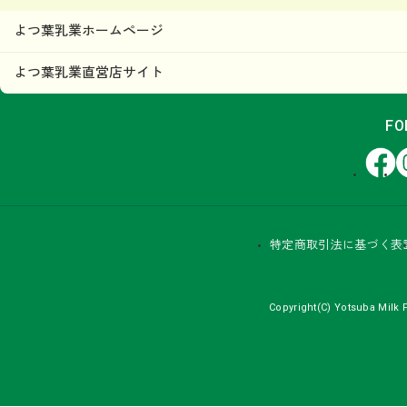
よつ葉乳業ホームページ
よつ葉乳業直営店サイト
FO
Facebook
In
特定商取引法に基づく表
Copyright(C) Yotsuba Milk P