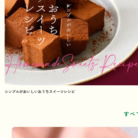
シンプルがおいしいおうちスイーツレシピ
すべ