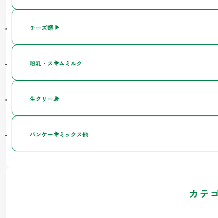
チーズ類
粉乳・スキムミルク
生クリーム
パンケーキミックス他
カテ