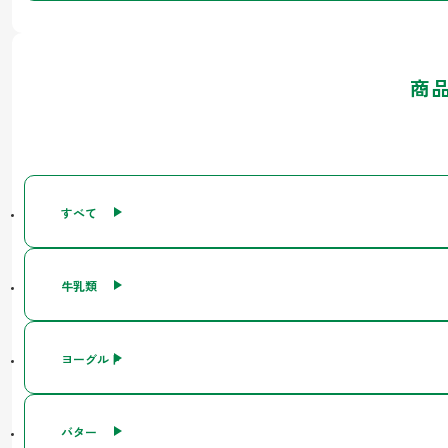
商
すべて
牛乳類
ヨーグルト
バター