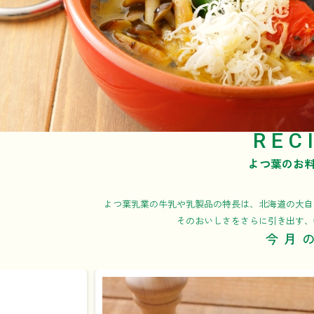
REC
よつ葉のお
よつ葉乳業の牛乳や乳製品の特長は、北海道の大自
そのおいしさをさらに引き出す、
今月